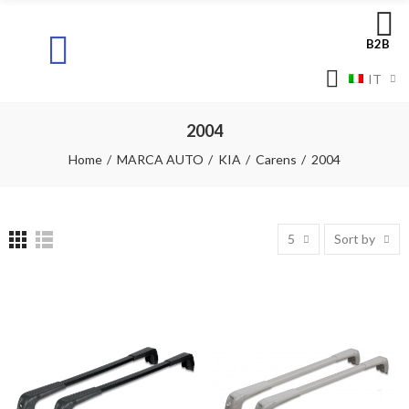
B2B
IT
2004
Home
MARCA AUTO
KIA
Carens
2004
5
Sort by