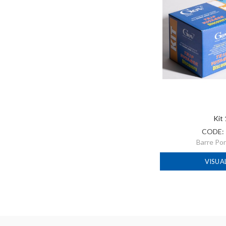
Kit
CODE:
Barre Po
VISUA