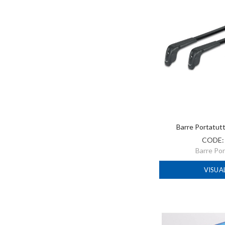
Barre Portatut
CODE
Barre Po
VISUA