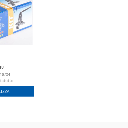
 18
18/04
rtatutto
LIZZA