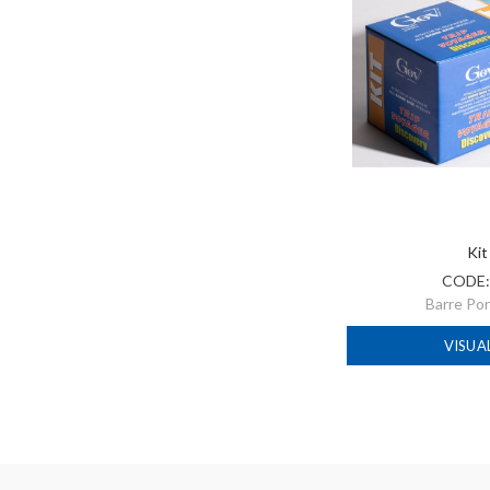
Kit
CODE
Barre Po
VISUA