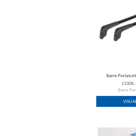
Barre Portatut
CODE
Barre Po
VISUA