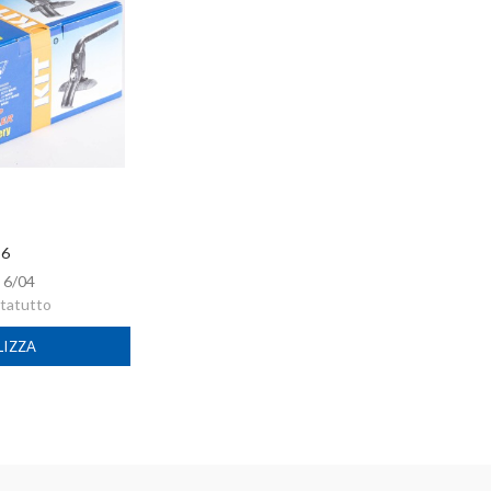
 6
:
6/04
rtatutto
LIZZA