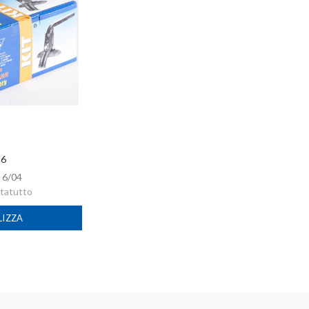
 6
:
6/04
rtatutto
LIZZA