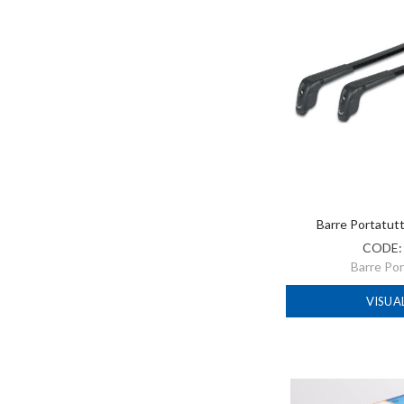
Barre Portatut
CODE
Barre Po
VISUA