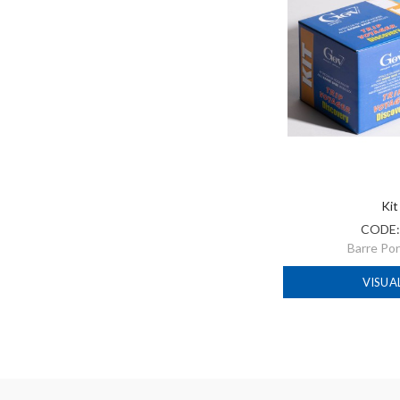
Kit
CODE
Barre Po
VISUA