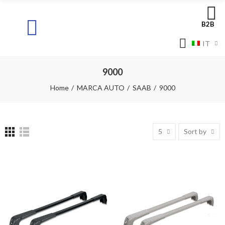
B2B
IT
9000
Home
MARCA AUTO
SAAB
9000
5
Sort by