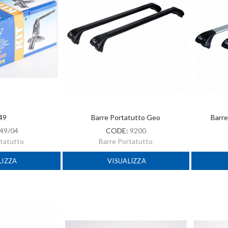
 49
Barre Portatutto Geo
Barre
49/04
CODE:
9200
rtatutto
Barre Portatutto
LIZZA
VISUALIZZA