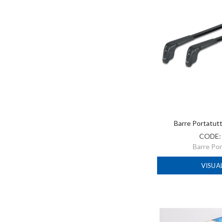
Barre Portatut
CODE
Barre Po
VISUA