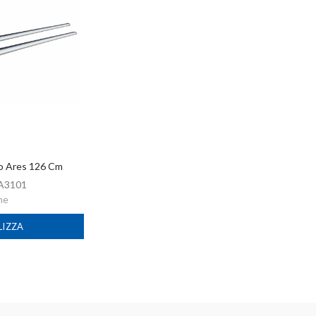
to Ares 126 Cm
A3101
me
LIZZA