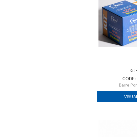
Kit
CODE:
Barre Po
VISUA