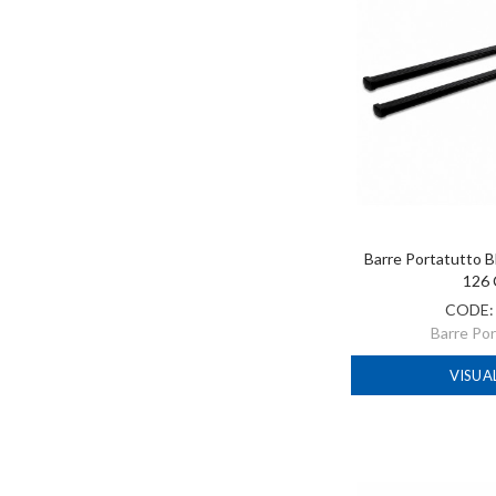
Barre Portatutto B
126
CODE
Barre Po
VISUA