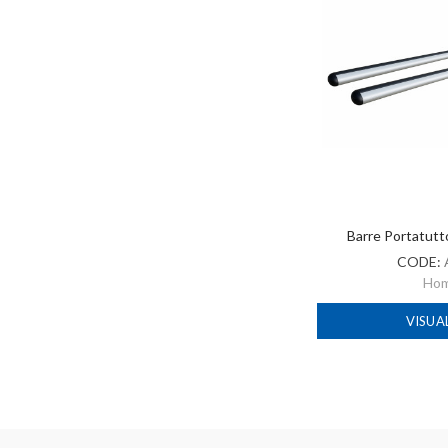
Barre Portatut
CODE:
Ho
VISUA