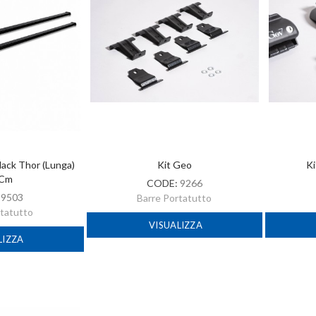
lack Thor (lunga)
Kit Geo
Ki
 Cm
CODE:
9266
:
9503
Barre Portatutto
rtatutto
VISUALIZZA
LIZZA