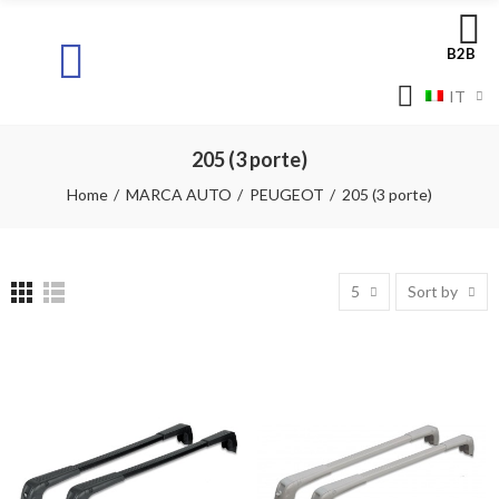
B2B
IT
205 (3 porte)
Home
MARCA AUTO
PEUGEOT
205 (3 porte)
5
Sort by