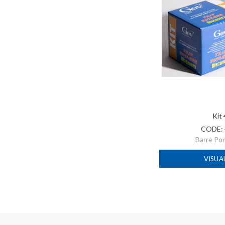
Kit
CODE:
Barre Po
VISUA