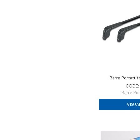
Barre Portatut
CODE
Barre Po
VISUA