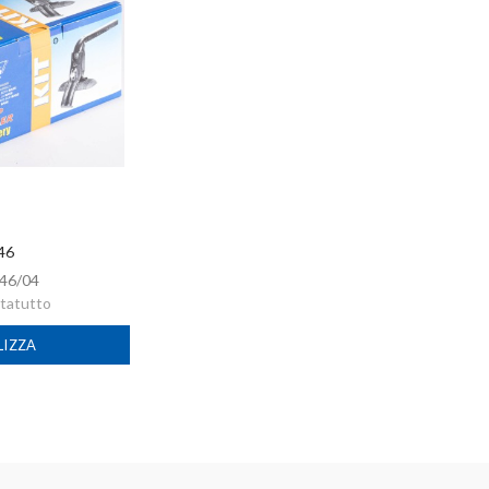
 46
46/04
rtatutto
LIZZA