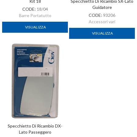
Kit 18
Specchietto Di Ricambio SX-Lato
Guidatore
CODE:
18/04
CODE:
93206
Barre Portatutto
Accessori vari
VISUALIZZA
VISUALIZZA
Specchietto Di Ricambio DX-
Lato Passeggero