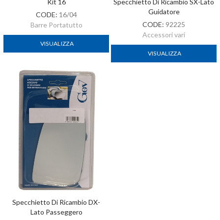
Kit 16
Specchietto Di Ricambio SX-Lato
Guidatore
CODE:
16/04
CODE:
92225
Barre Portatutto
Accessori vari
VISUALIZZA
VISUALIZZA
Specchietto Di Ricambio DX-
Lato Passeggero