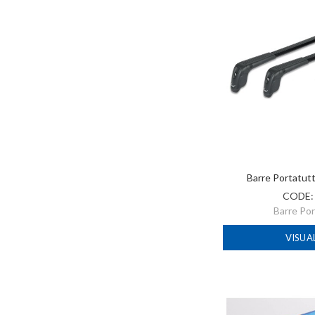
Barre Portatut
CODE
Barre Po
VISUA