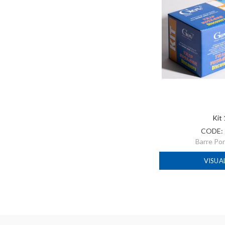
Kit
CODE:
Barre Po
VISUA