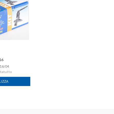
 16
16/04
rtatutto
LIZZA