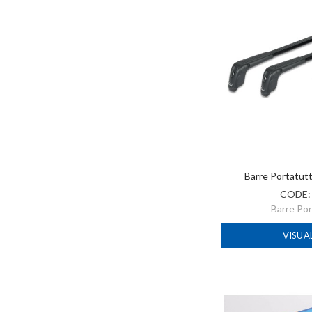
Barre Portatut
CODE
Barre Po
VISUA