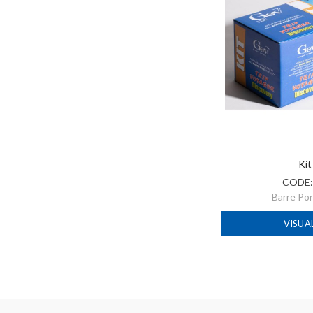
Kit
CODE
Barre Po
VISUA