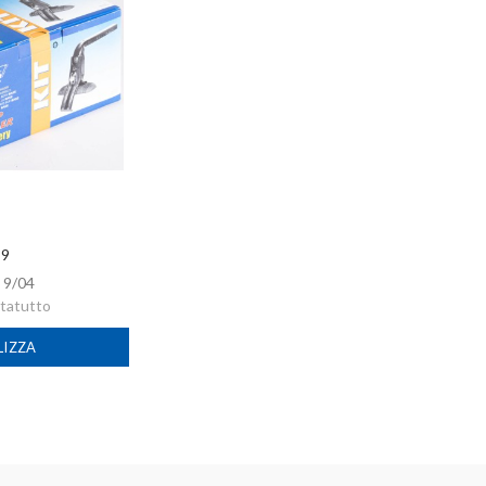
 9
:
9/04
rtatutto
LIZZA