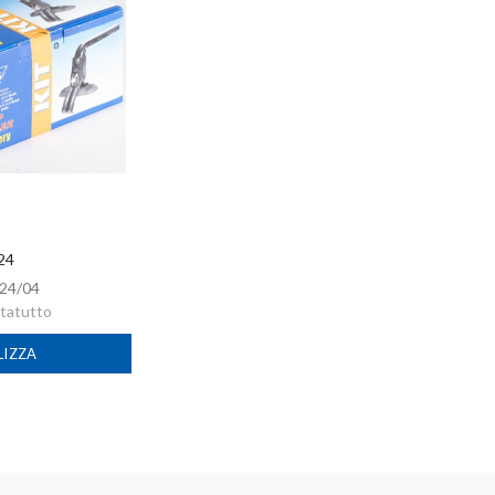
 24
24/04
rtatutto
LIZZA