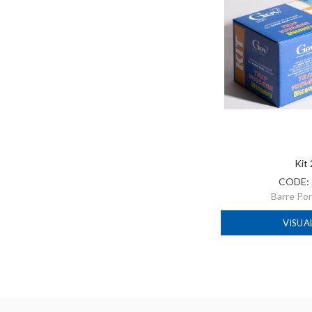
Kit
CODE:
Barre Po
VISUA