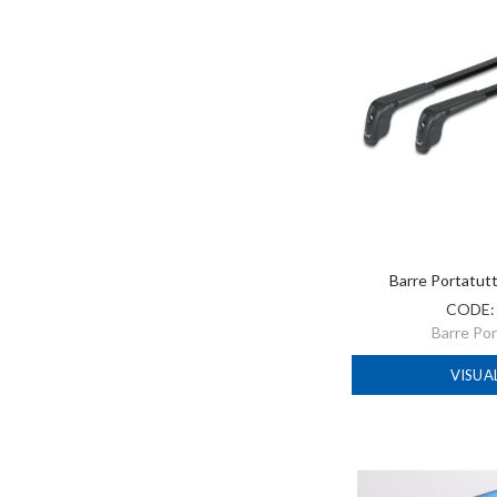
Barre Portatut
CODE
Barre Po
VISUA