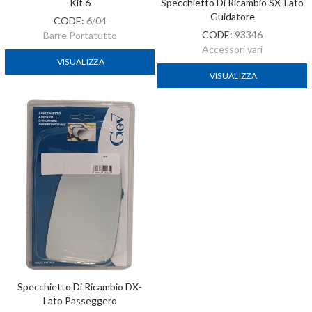
Kit 6
Specchietto Di Ricambio SX-Lato
Guidatore
CODE:
6/04
CODE:
93346
Barre Portatutto
Accessori vari
VISUALIZZA
VISUALIZZA
Specchietto Di Ricambio DX-
Lato Passeggero