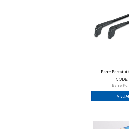
Barre Portatut
CODE
Barre Po
VISUA