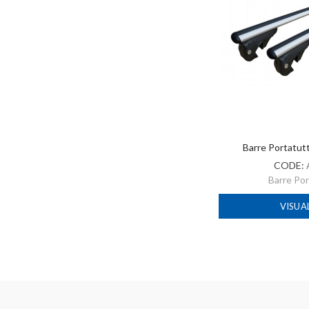
Barre Portatut
CODE:
Barre Po
VISUA