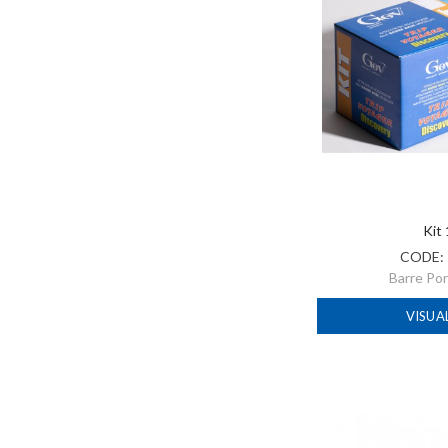
Kit
CODE:
Barre Po
VISUA