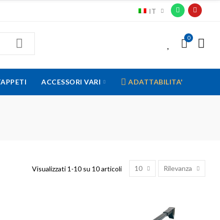
IT
0
0
TAPPETI
ACCESSORI VARI
ADATTABILITA'
10
Rilevanza
Visualizzati 1-10 su 10 articoli