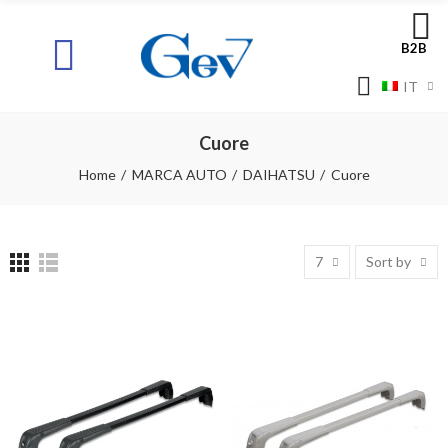
B2B
IT
Cuore
Home
MARCA AUTO
DAIHATSU
Cuore
7
Sort by