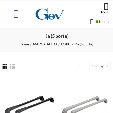
B2B
IT
Ka (5 porte)
Home
MARCA AUTO
FORD
Ka (5 porte)
8
Sort by