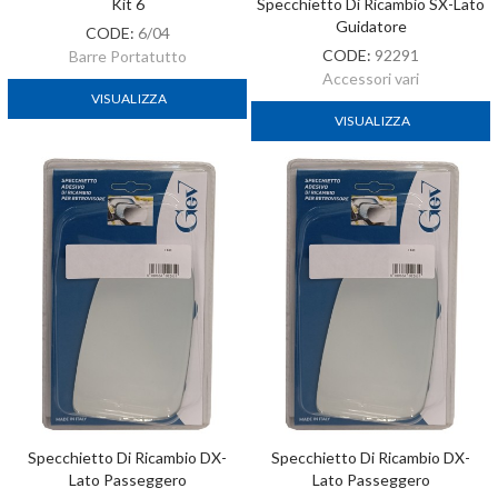
Kit 6
Specchietto Di Ricambio SX-Lato
Guidatore
CODE:
6/04
CODE:
92291
Barre Portatutto
Accessori vari
VISUALIZZA
VISUALIZZA
Specchietto Di Ricambio DX-
Specchietto Di Ricambio DX-
Lato Passeggero
Lato Passeggero