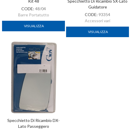
Kit 48
Specchietto Di Ricambio SX-Lato
Guidatore
CODE:
48/04
CODE:
93354
Barre Portatutto
Accessori vari
VISUALIZZA
VISUALIZZA
Specchietto Di Ricambio DX-
Lato Passeggero