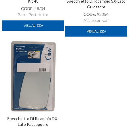
Kit 48
Specchietto Di Ricambio SX-Lato
Guidatore
CODE:
48/04
CODE:
93354
Barre Portatutto
Accessori vari
VISUALIZZA
VISUALIZZA
Specchietto Di Ricambio DX-
Lato Passeggero