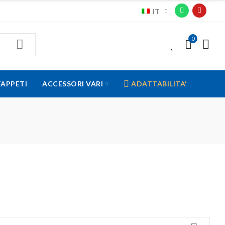
IT
0
0
TAPPETI
ACCESSORI VARI
ADATTABILITA'