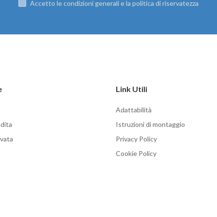
Accetto le condizioni generali e la politica di riservatezza
e
Link Utili
Adattabilità
dita
Istruzioni di montaggio
rvata
Privacy Policy
Cookie Policy