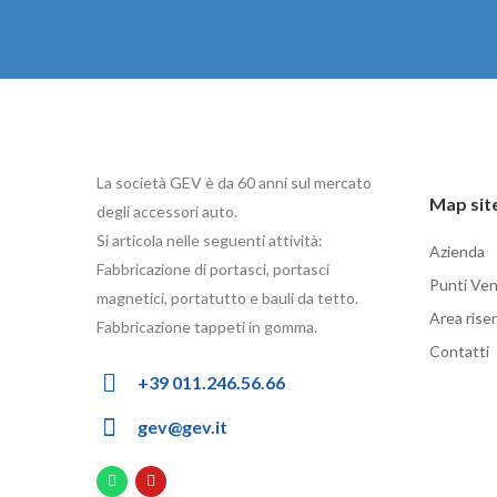
La società GEV è da 60 anni sul mercato
Map sit
degli accessori auto.
Si articola nelle seguenti attività:
Azienda
Fabbricazione di portasci, portasci
Punti Ven
magnetici, portatutto e bauli da tetto.
Area rise
Fabbricazione tappeti in gomma.
Contatti
+39 011.246.56.66
gev@gev.it