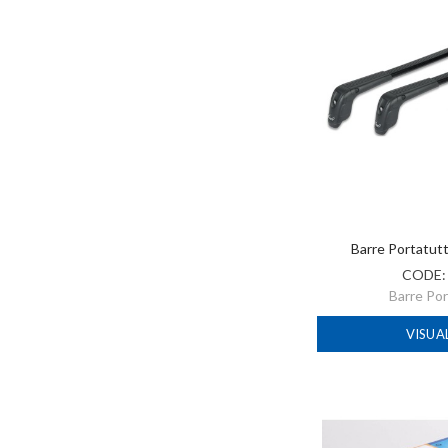
Barre Portatut
CODE
Barre Po
VISUA