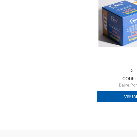
Kit
CODE:
Barre Po
VISUA