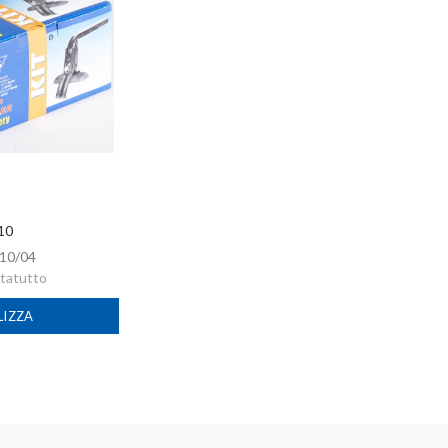
 10
10/04
rtatutto
LIZZA