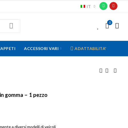
IT
0
0
TAPPETI
ACCESSORI VARI
ADATTABILITA'
e in gomma – 1 pezzo
ente a diversi modelli di veicoli