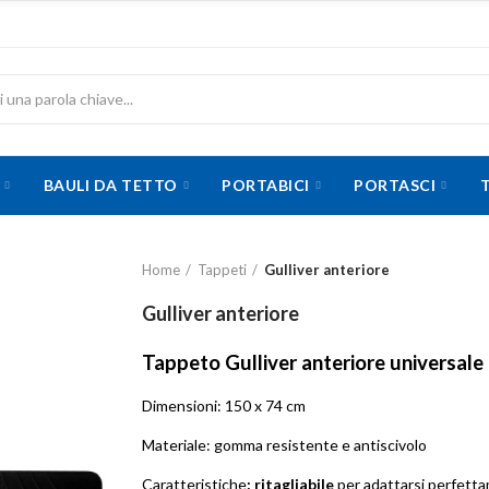
BAULI DA TETTO
PORTABICI
PORTASCI
Home
Tappeti
Gulliver anteriore
Gulliver anteriore
Tappeto Gulliver anteriore universal
Dimensioni: 150 x 74 cm
Materiale: gomma resistente e antiscivolo
Caratteristiche
: ritagliabile
per adattarsi perfettam