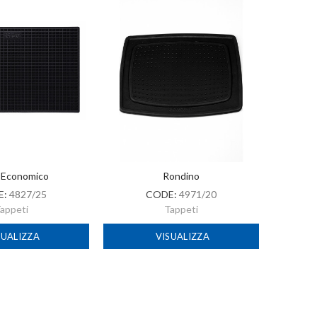
 Economico
Rondino
E:
4827/25
CODE:
4971/20
appeti
Tappeti
SUALIZZA
VISUALIZZA