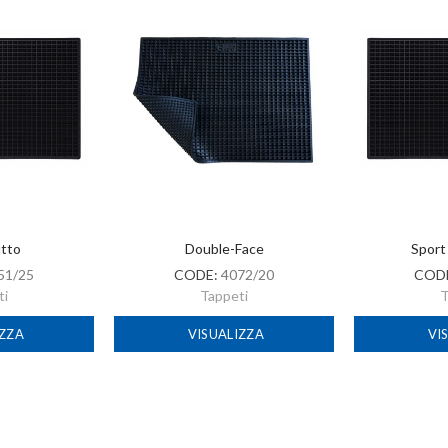
tto
Double-Face
Sport
51/25
CODE:
4072/20
COD
ti
Tappeti
T
IZZA
VISUALIZZA
VI