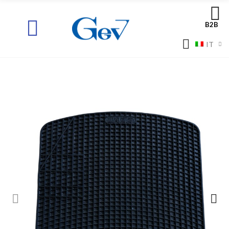
B2B
IT