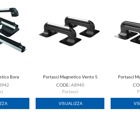
etico Bora
Portasci Magnetico Vento 5
Portasci M
8942
CODE:
A8940
CO
ci
Portasci
P
IZZA
VISUALIZZA
VI