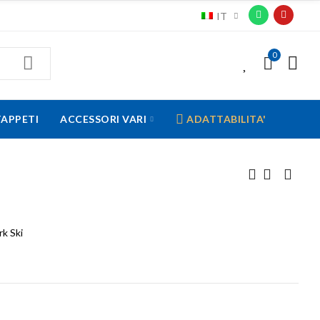
IT
0
0
TAPPETI
ACCESSORI VARI
ADATTABILITA'
rk Ski