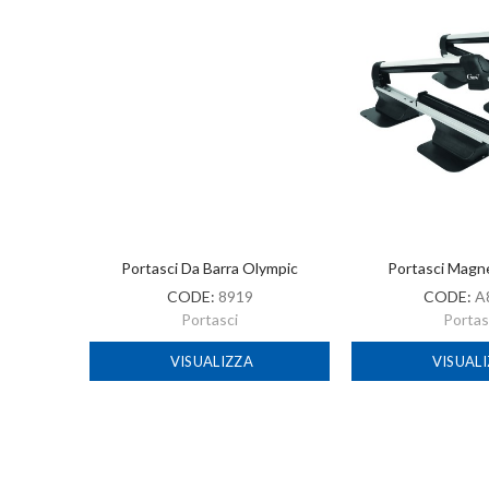
herpa
Portasci Da Barra Olympic
Portasci Magn
CODE:
8919
CODE:
A
Portasci
Portas
VISUALIZZA
VISUAL