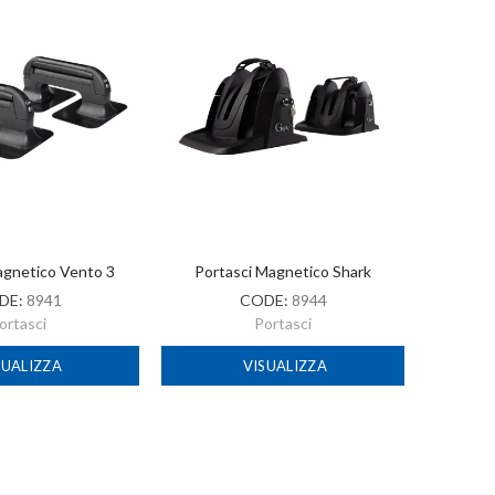
agnetico Vento 3
Portasci Magnetico Shark
Portas
DE:
8941
CODE:
8944
ortasci
Portasci
SUALIZZA
VISUALIZZA