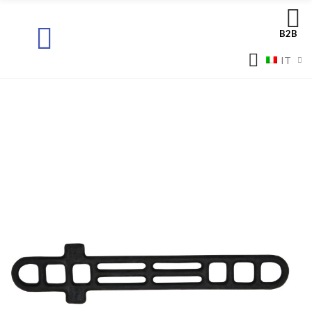
B2B
IT