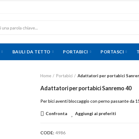
BAULI DA TETTO
PORTABICI
PORTASCI
Home
Portabici
Adattatori per portabici Sanre
Adattatori per portabici Sanremo 40
Per bici aventi bloccaggio con perno passante da 
Confronta
Aggiungi ai preferiti
CODE:
4986