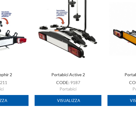
ephir 2
Portabici Active 2
Portab
211
CODE:
9187
CO
ci
Portabici
P
IZZA
VISUALIZZA
VI