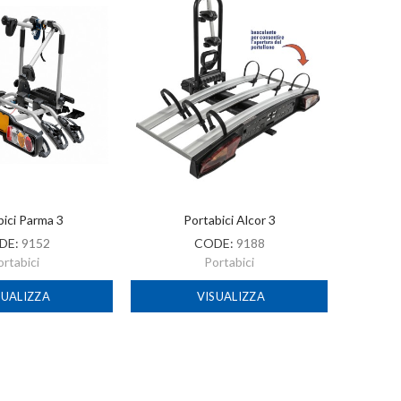
ici Parma 3
Portabici Alcor 3
Port
DE:
9152
CODE:
9188
ortabici
Portabici
SUALIZZA
VISUALIZZA