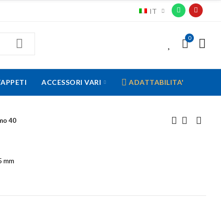
IT
0
0
TAPPETI
ACCESSORI VARI
ADATTABILITA'
mo 40
15 mm