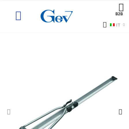
B2B
IT