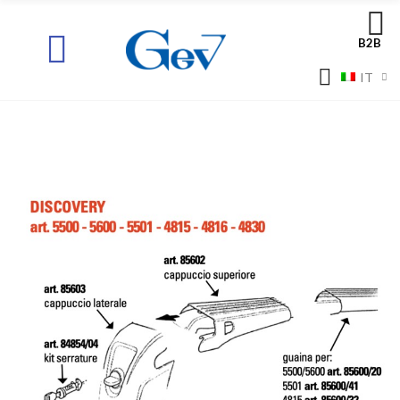
B2B
IT