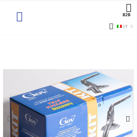
B2B
IT