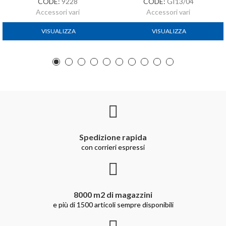
CODE:
9228
CODE:
GI13/04
Accessori vari
Accessori vari
VISUALIZZA
VISUALIZZA
Spedizione rapida
con corrieri espressi
8000 m2 di magazzini
e più di 1500 articoli sempre disponibili