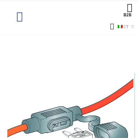
B2B
IT