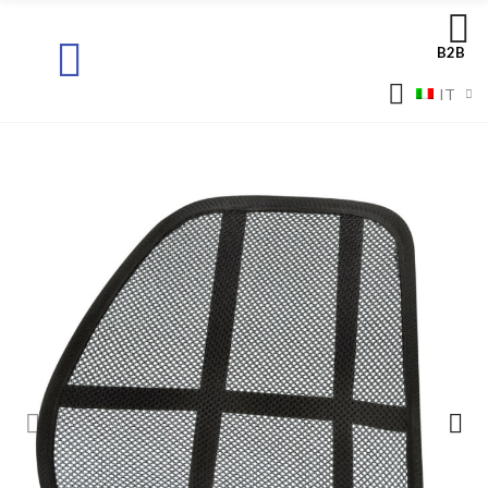
B2B
IT