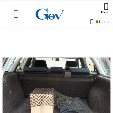
B2B
IT