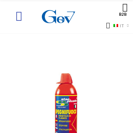
B2B
IT