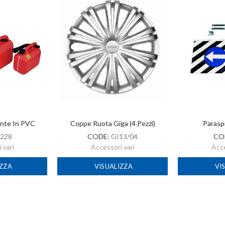
ante In PVC
Coppe Ruota Giga (4 Pezzi)
Parasp
228
CODE:
GI13/04
CO
 vari
Accessori vari
Acce
IZZA
VISUALIZZA
VI