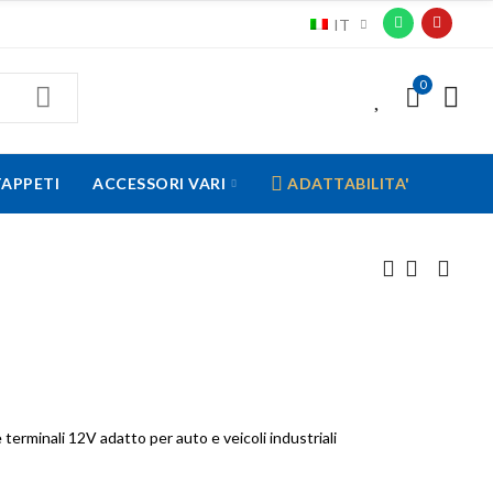
IT
0
0
TAPPETI
ACCESSORI VARI
ADATTABILITA'
terminali 12V adatto per auto e veicoli industriali