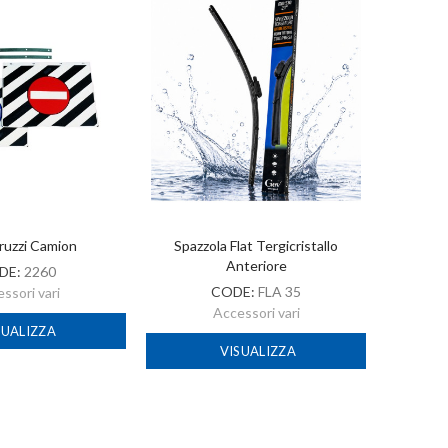
ruzzi Camion
Spazzola Flat Tergicristallo
A
Anteriore
DE:
2260
CODE:
FLA 35
ssori vari
Accessori vari
SUALIZZA
VISUALIZZA