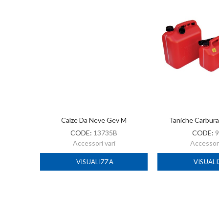
-2022
Calze Da Neve Gev M
Taniche Carbur
CODE:
13735B
CODE:
9
Accessori vari
Accessori
VISUALIZZA
VISUAL