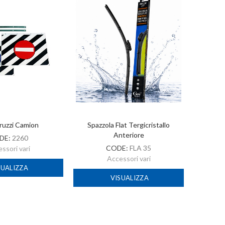
ruzzi Camion
Spazzola Flat Tergicristallo
A
Anteriore
DE:
2260
CODE:
FLA 35
ssori vari
Accessori vari
SUALIZZA
VISUALIZZA