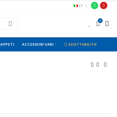
IT
0
0
TAPPETI
ACCESSORI VARI
ADATTABILITA'