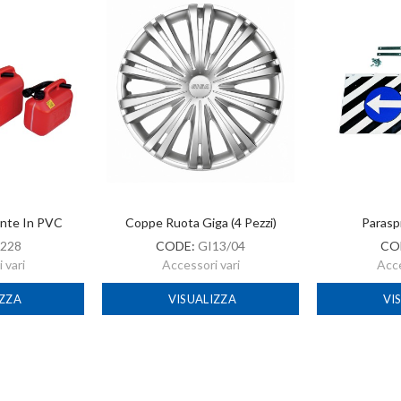
ante In PVC
Coppe Ruota Giga (4 Pezzi)
Parasp
228
CODE:
GI13/04
CO
 vari
Accessori vari
Acce
IZZA
VISUALIZZA
VI