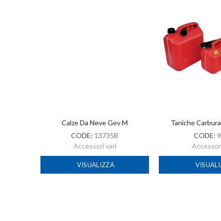
-2022
Calze Da Neve Gev M
Taniche Carbur
CODE:
13735B
CODE:
9
Accessori vari
Accessori
VISUALIZZA
VISUAL