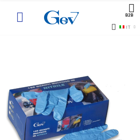
B2B
IT