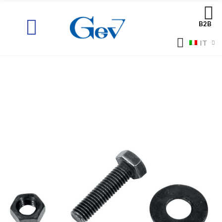
B2B
IT