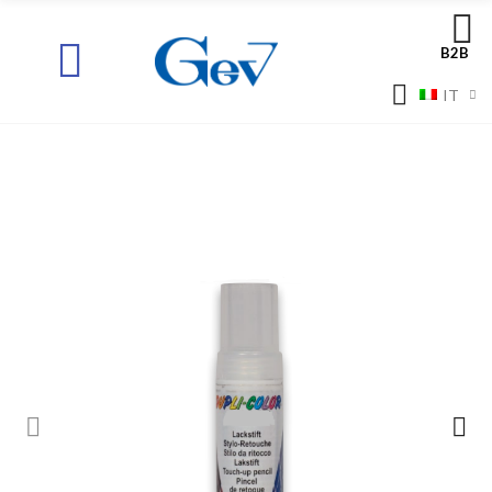
B2B
IT