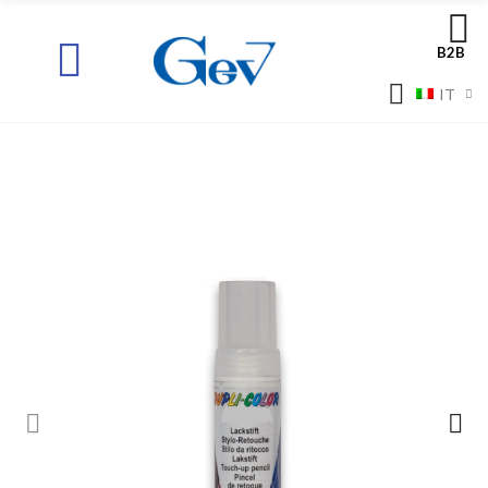
B2B
IT