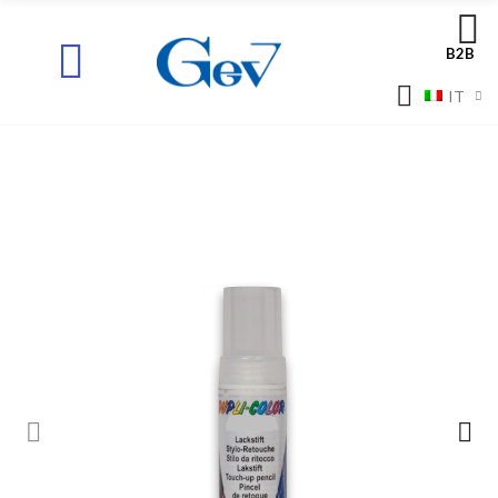
B2B
IT