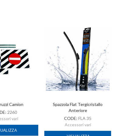
ruzzi Camion
Spazzola Flat Tergicristallo
A
Anteriore
DE:
2260
CODE:
FLA 35
ssori vari
Accessori vari
SUALIZZA