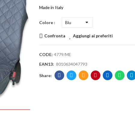
Made in Italy
Colore
Confronta
Aggiungi ai preferiti
CODE:
4779/ME
EAN13:
8010634047793