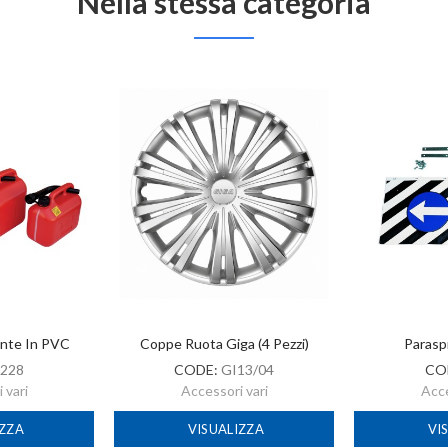
Nella stessa categoria
ante In PVC
Coppe Ruota Giga (4 Pezzi)
Parasp
228
CODE:
GI13/04
CO
 vari
Accessori vari
Acce
IZZA
VISUALIZZA
VI