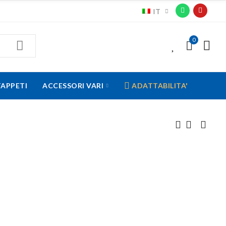
IT
0
0
TAPPETI
ACCESSORI VARI
ADATTABILITA'