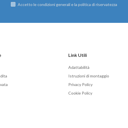
Accetto le condizioni generali e la politica di riservatezza
e
Link Utili
Adattabilità
dita
Istruzioni di montaggio
rvata
Privacy Policy
Cookie Policy