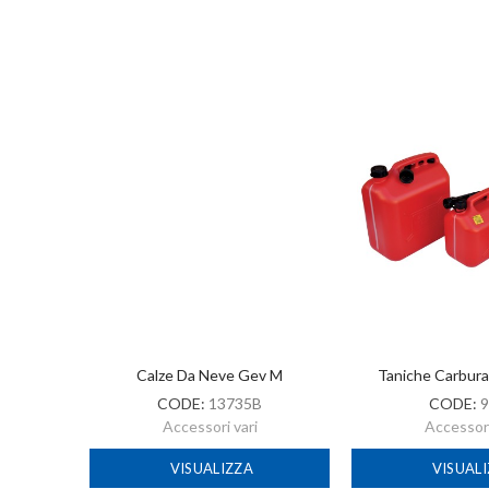
-2022
Calze Da Neve Gev M
Taniche Carbur
CODE:
13735B
CODE:
9
Accessori vari
Accessori
VISUALIZZA
VISUAL