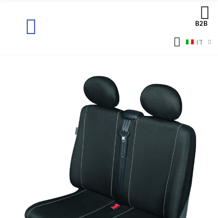
B2B
IT