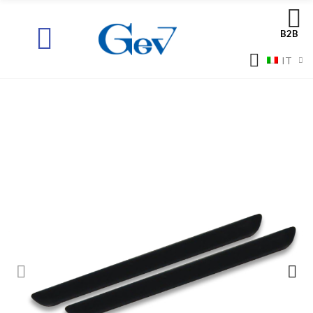
B2B
IT