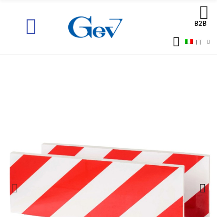
B2B
IT