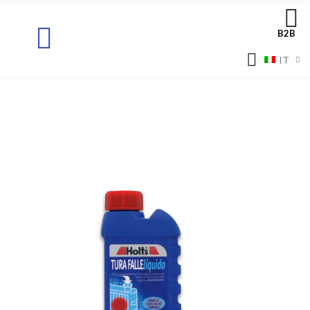
B2B
IT