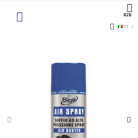
B2B
IT