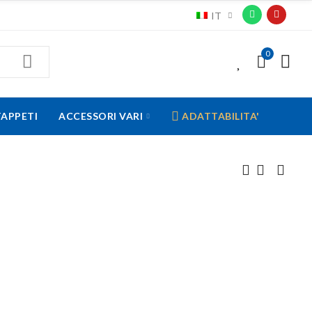
IT
0
0
TAPPETI
ACCESSORI VARI
ADATTABILITA'