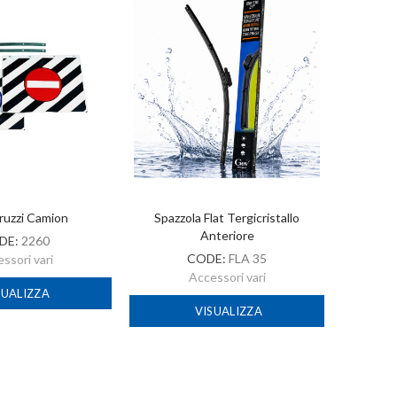
ruzzi Camion
Spazzola Flat Tergicristallo
A
Anteriore
DE:
2260
CODE:
FLA 35
ssori vari
Accessori vari
SUALIZZA
VISUALIZZA