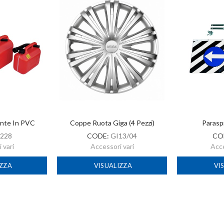
ante In PVC
Coppe Ruota Giga (4 Pezzi)
Parasp
228
CODE:
GI13/04
CO
 vari
Accessori vari
Acce
IZZA
VISUALIZZA
VI