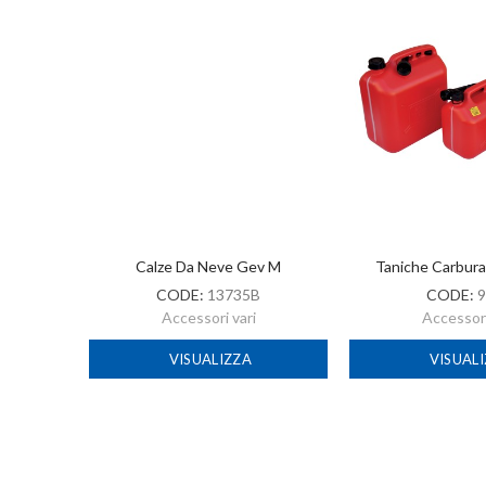
-2022
Calze Da Neve Gev M
Taniche Carbur
CODE:
13735B
CODE:
9
Accessori vari
Accessori
VISUALIZZA
VISUAL