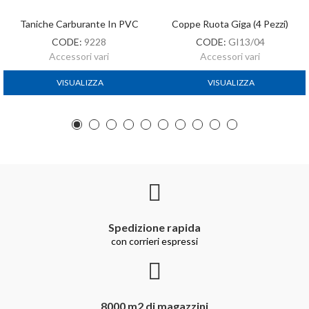
Taniche Carburante In PVC
Coppe Ruota Giga (4 Pezzi)
CODE:
9228
CODE:
GI13/04
Accessori vari
Accessori vari
VISUALIZZA
VISUALIZZA
Spedizione rapida
con corrieri espressi
8000 m2 di magazzini