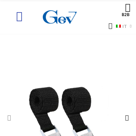
B2B
IT