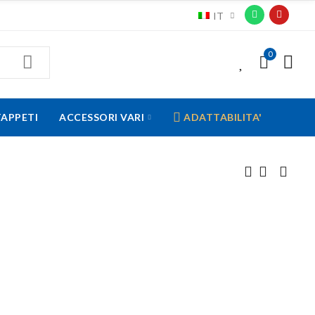
IT
0
0
TAPPETI
ACCESSORI VARI
ADATTABILITA'