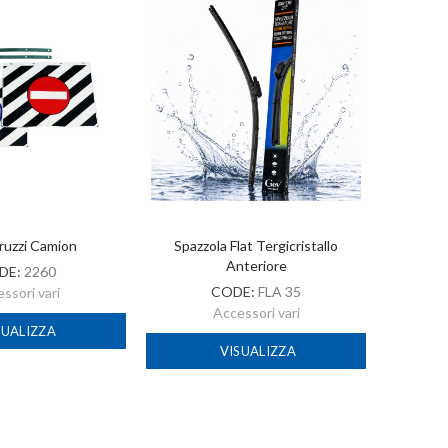
ruzzi Camion
Spazzola Flat Tergicristallo
A
Anteriore
DE:
2260
CODE:
FLA 35
ssori vari
Accessori vari
SUALIZZA
VISUALIZZA