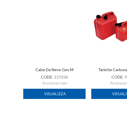
-2022
Calze Da Neve Gev M
Taniche Carbur
CODE:
13735B
CODE:
9
Accessori vari
Accessori
VISUALIZZA
VISUAL