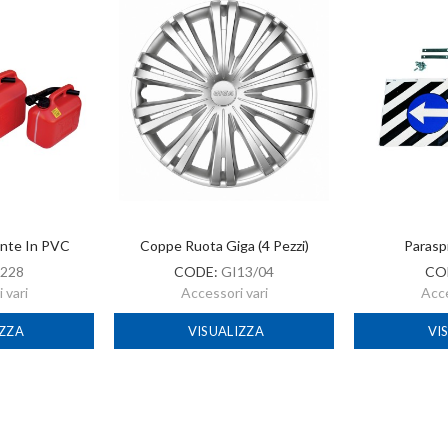
ante In PVC
Coppe Ruota Giga (4 Pezzi)
Parasp
228
CODE:
GI13/04
CO
 vari
Accessori vari
Acce
IZZA
VISUALIZZA
VI