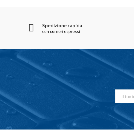
Spedizione rapida
con corrieri espressi