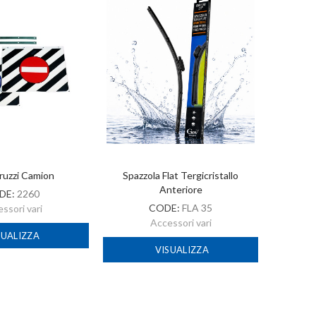
ruzzi Camion
Spazzola Flat Tergicristallo
A
Anteriore
DE:
2260
CODE:
FLA 35
ssori vari
Accessori vari
SUALIZZA
VISUALIZZA