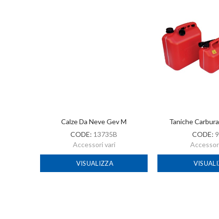
-2022
Calze Da Neve Gev M
Taniche Carbur
CODE:
13735B
CODE:
9
Accessori vari
Accessori
VISUALIZZA
VISUAL