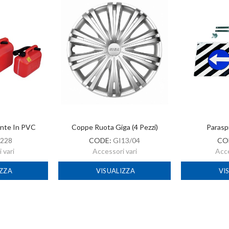
ante In PVC
Coppe Ruota Giga (4 Pezzi)
Parasp
228
CODE:
GI13/04
CO
 vari
Accessori vari
Acce
IZZA
VISUALIZZA
VI