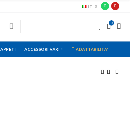
IT
0
0
TAPPETI
ACCESSORI VARI
ADATTABILITA'